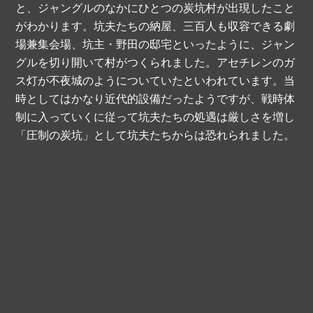
と、ジャングルのなかにひとつの炭坑村が出現したこと
がわかります。坑夫たちの納屋、三百人も収容できる劇
場兼集会場、坑主・野田の邸宅といったように、ジャン
グルを切り開いて村がつくられました。アセチレンのガ
ス灯が不夜城のようについていたといわれています。当
時としてはかなり近代的設備だったようですが、戦時体
制に入っていくに従って坑夫たちの処遇は厳しさを増し
「圧制の炭坑」として坑夫たちからは恐れられました。
B
a
c