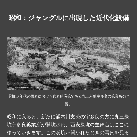
昭和：ジャングルに出現した近代化設備
昭和10 年代の西表における代表的炭鉱である丸三炭鉱宇多良の鉱業所の全
景。
昭和に入ると、新たに浦内川支流の宇多良の方に丸三炭
坑宇多良鉱業所が開坑され、西表炭坑の主舞台はここに
移っていきます。この炭坑が開かれたときの写真を見る